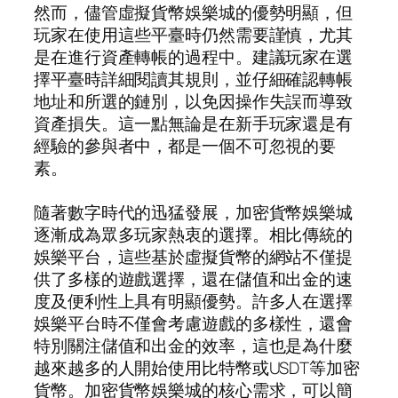
然而，儘管虛擬貨幣娛樂城的優勢明顯，但
玩家在使用這些平臺時仍然需要謹慎，尤其
是在進行資產轉帳的過程中。建議玩家在選
擇平臺時詳細閱讀其規則，並仔細確認轉帳
地址和所選的鏈別，以免因操作失誤而導致
資產損失。這一點無論是在新手玩家還是有
經驗的參與者中，都是一個不可忽視的要
素。
隨著數字時代的迅猛發展，加密貨幣娛樂城
逐漸成為眾多玩家熱衷的選擇。相比傳統的
娛樂平台，這些基於虛擬貨幣的網站不僅提
供了多樣的遊戲選擇，還在儲值和出金的速
度及便利性上具有明顯優勢。許多人在選擇
娛樂平台時不僅會考慮遊戲的多樣性，還會
特別關注儲值和出金的效率，這也是為什麼
越來越多的人開始使用比特幣或USDT等加密
貨幣。加密貨幣娛樂城的核心需求，可以簡