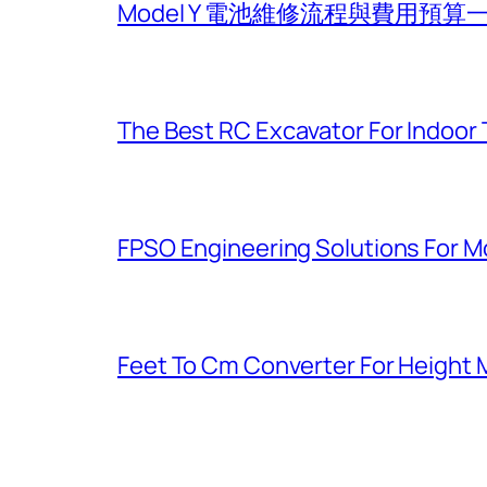
Model Y 電池維修流程與費用預算
The Best RC Excavator For Indoor 
FPSO Engineering Solutions For 
Feet To Cm Converter For Heigh