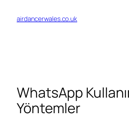
Skip
to
airdancerwales.co.uk
content
WhatsApp Kullanım
Yöntemler