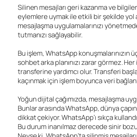
Silinen mesajları geri kazanma ve bilgi
eylemlere uymak ile etkili bir şekilde yol a
mesajlaşma uygulamalarınızı yönetmede us
tutmanızı sağlayabilir.
Bu işlem, WhatsApp konuşmalarınızın üç
sohbet arka planınızı zarar görmez. Her i
transferine yardımcı olur. Transferi baş
kaçınmak için işlem boyunca veri bağlant
Yoğun dijital çağımızda, mesajlaşma uygul
Bunlar arasında WhatsApp, dünya çapında
dikkat çekiyor. WhatsApp’ı sıkça kullandı
Bu durum inanılmaz derecede sinir bozucu
Neyse ki, WhatsApp’ta silinmiş mesajları 