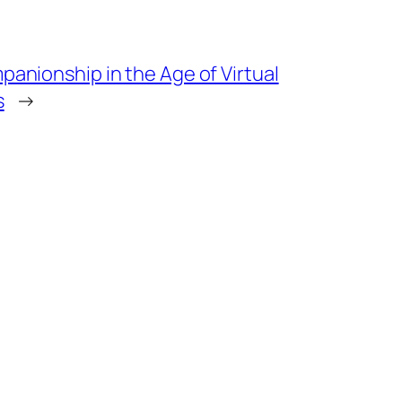
anionship in the Age of Virtual
s
→