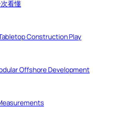
一次看懂
Tabletop Construction Play
Modular Offshore Development
t Measurements