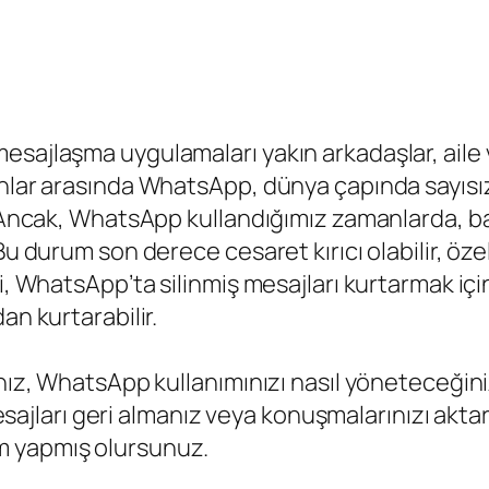
sajlaşma uygulamaları yakın arkadaşlar, aile v
unlar arasında WhatsApp, dünya çapında sayısı
r. Ancak, WhatsApp kullandığımız zamanlarda, 
Bu durum son derece cesaret kırıcı olabilir, özel
i, WhatsApp’ta silinmiş mesajları kurtarmak içi
an kurtarabilir.
sanız, WhatsApp kullanımınızı nasıl yöneteceği
ş mesajları geri almanız veya konuşmalarınızı ak
m yapmış olursunuz.