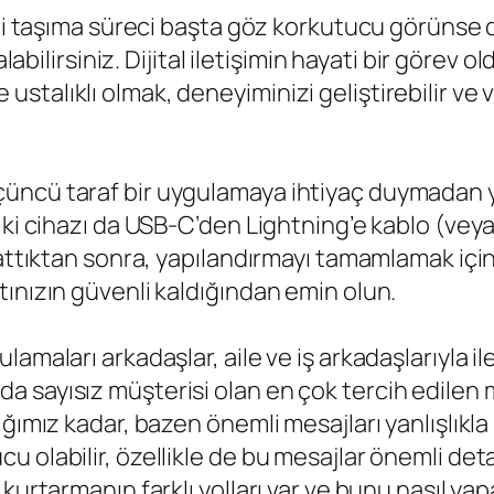
leri taşıma süreci başta göz korkutucu görünse
labilirsiniz. Dijital iletişimin hayati bir görev 
talıklı olmak, deneyiminizi geliştirebilir ve v
üncü taraf bir uygulamaya ihtiyaç duymadan y
ki cihazı da USB-C’den Lightning’e kablo (veya 
lattıktan sonra, yapılandırmayı tamamlamak için
ınızın güvenli kaldığından emin olun.
amaları arkadaşlar, aile ve iş arkadaşlarıyla il
 sayısız müşterisi olan en çok tercih edilen 
ğımız kadar, bazen önemli mesajları yanlışlıkla
 olabilir, özellikle de bu mesajlar önemli det
kurtarmanın farklı yolları var ve bunu nasıl yap