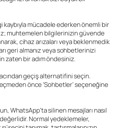
lgi kaybıyla mücadele ederken önemli bir
iniz; muhtemelen bilgilerinizin güvende
anarak, cihaz arızaları veya beklenmedik
ları geri almanız veya sohbetlerinizi
çin zaten bir adım öndesiniz.
ndan geçiş alternatifini seçin.
i seçmeden önce ‘Sohbetler’ seçeneğine
lun, WhatsApp’ta silinen mesajları nasıl
 değerlidir. Normal yedeklemeler,
r sürecini tanımak, tartışmalarınızın