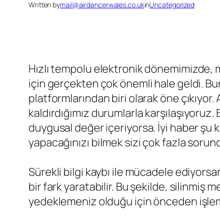
Written by
mail@airdancerwales.co.uk
in
Uncategorized
Hızlı tempolu elektronik dönemimizde, me
için gerçekten çok önemli hale geldi. B
platformlarından biri olarak öne çıkıyo
kaldırdığımız durumlarla karşılaşıyoruz. 
duygusal değer içeriyorsa. İyi haber şu k
yapacağınızı bilmek sizi çok fazla sorund
Sürekli bilgi kaybı ile mücadele ediyor
bir fark yaratabilir. Bu şekilde, silinmi
yedeklemeniz olduğu için önceden işle