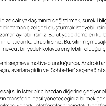
ize dair yaklaşımınızı değiştirmek, sürekli bi
çin bir zaman çizelgesi oluşturmak isteyebilirs
aman ayırabilirsiniz. Bulut yedeklemeleri kull
ını ortadan kaldırabilirsiniz. Bu, silinmiş mesaj
 mevcut bir yedek kolayca erişilebilir olduğu i
mi seçmeye motive olunduğunda, Android aracı
çın, ayarlara gidin ve ‘Sohbetler’ seçeneğin
sajı silin ister bir cihazdan diğerine geçiyor o
ın transferini nasıl yöneteceğinizi bilmek çok
ılması ve farklı platformlar arasındaki transfe