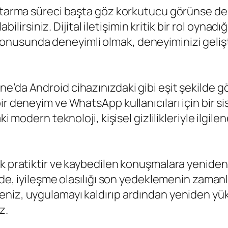
ktarma süreci başta göz korkutucu görünse de, 
abilirsiniz. Dijital iletişimin kritik bir rol oynad
sunda deneyimli olmak, deneyiminizi geliştireb
e’da Android cihazınızdaki gibi eşit şekilde g
ir deneyim ve WhatsApp kullanıcıları için bir 
i modern teknoloji, kişisel gizlilikleriyle ilgilen
k pratiktir ve kaybedilen konuşmalara yeniden
inde, iyileşme olasılığı son yedeklemenin zama
niz, uygulamayı kaldırıp ardından yeniden yük
z.